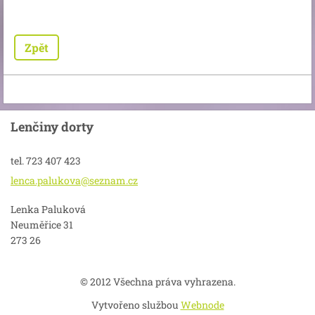
Zpět
Lenčiny dorty
tel. 723 407 423
lenca.pa
lukova@s
eznam.cz
Lenka Paluková
Neuměřice 31
273 26
© 2012 Všechna práva vyhrazena.
Vytvořeno službou
Webnode