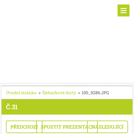
Úvodní stránka
>
Šlehačkové dorty
>
100_9286.JPG
Č.31
PŘEDCHOZÍ
SPUSTIT PREZENTACI
NÁSLEDUJÍCÍ